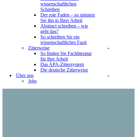
wissenschaftlichen
Schreiben
Der rote Faden – so spinnen
Sie ihn in Ihrer Arbeit
Abstract schreiben – wie
geht das?
So schreiben Sie ein
wissenschaftliches Fazit
Zitierweise
So finden Sie Fachliteratur
für Ihre Arbeit
Das APA-Zitiersystem
Die deutsche Zitierweise
Über uns
Jobs