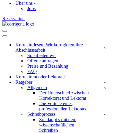
Über uns
Jobs
Reservation
Navigations-
Menü
Navigations-
Menü
Korrekturlesen: Wir korrigieren Ihre
Abschlussarbeit
So arbeiten wir
Offerte anfragen
Preise und Bezahlung
FAQ
Korrektorat oder Lektorat?
Ratgeber
Allgemein
Der Unterschied zwischen
Korrektorat und Lektorat
Die Vorteile eines
professionellen Lektorats
Schreibprozess
So klappt’s mit dem
wissenschaftlichen
Schreiben