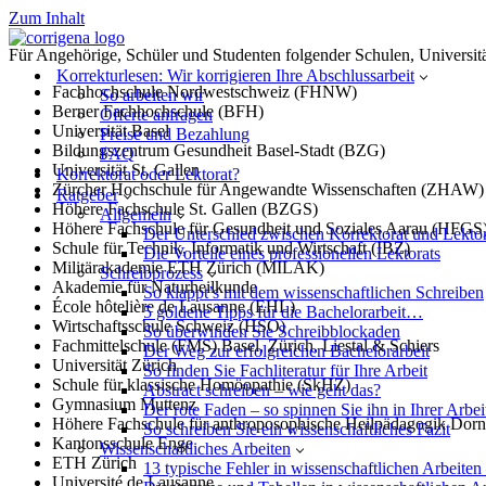
Zum Inhalt
Für Angehörige, Schüler und Studenten folgender Schulen, Universitäte
Korrekturlesen: Wir korrigieren Ihre Abschlussarbeit
Fachhochschule Nordwestschweiz (FHNW)
So arbeiten wir
Berner Fachhochschule (BFH)
Offerte anfragen
Universität Basel
Preise und Bezahlung
Bildungszentrum Gesundheit Basel-Stadt (BZG)
FAQ
Universität St. Gallen
Korrektorat oder Lektorat?
Zürcher Hochschule für Angewandte Wissenschaften (ZHAW)
Ratgeber
Höhere Fachschule St. Gallen (BZGS)
Allgemein
Höhere Fachschule für Gesundheit und Soziales Aarau (HFGS
Der Unterschied zwischen Korrektorat und Lektor
Schule für Technik, Informatik und Wirtschaft (IBZ)
Die Vorteile eines professionellen Lektorats
Militärakademie ETH Zürich (MILAK)
Schreibprozess
Akademie für Naturheilkunde
So klappt’s mit dem wissenschaftlichen Schreiben
École hôtelière de Lausanne (EHL)
5 goldene Tipps für die Bachelorarbeit…
Wirtschaftsschule Schweiz (HSO)
So überwinden Sie Schreibblockaden
Fachmittelschule (FMS) Basel, Zürich, Liestal & Schiers
Der Weg zur erfolgreichen Bachelorarbeit
Universität Zürich
So finden Sie Fachliteratur für Ihre Arbeit
Schule für klassische Homöopathie (SkHZ)
Abstract schreiben – wie geht das?
Gymnasium Muttenz
Der rote Faden – so spinnen Sie ihn in Ihrer Arbei
Höhere Fachschule für anthroposophische Heilpädagogik Do
So schreiben Sie ein wissenschaftliches Fazit
Kantonsschule Enge
Wissenschaftliches Arbeiten
ETH Zürich
13 typische Fehler in wissenschaftlichen Arbeiten
Université de Lausanne