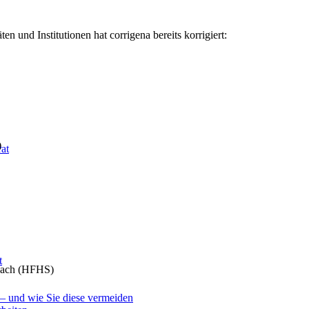
n und Institutionen hat corrigena bereits korrigiert:
)
at
t
rnach (HFHS)
 – und wie Sie diese vermeiden