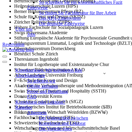
Berufsschule Mode und Gestaltung (Bsmg)
So schreiben Sie ein wissenschaftliches Fazit
Heilpraktikerschule Luzern (HPS)
Zitierweise
Berner Bildungszentrum Pflege (BZ)
So finden Sie Fachliteratur für Ihre Arbeit
Schule für Kunst und Design (SKDZ)
Das APA-Zitiersystem
Züricher Polizeischule (ZHPS)
Die deutsche Zitierweise
Höhere Fachschule für Sozialpädagogik Luzern
Über uns
Swiss Prävensana Akademie
Jobs
Stiftung Europäische Akademie für Psychosoziale Gesundheit u
Bildungszentrum Limmattal, Logistik und Technologie (BZLT)
Reservation
Oberstufenzentrum Dorneckberg
Bénédict Schule Zürich
Navigations-
Theresianum Ingenbohl
Menü
Navigations-
Institut für Logotherapie und Existenzanalyse Chur
Menü
Schweizer Bildungsinstitution AKAD
Korrekturlesen: Wir korrigieren Ihre
Albert-Ludwigs-Universität Freiburg
Abschlussarbeit
F+F Schule für Kunst und Design
So arbeiten wir
Akademie für Verhaltenstherapie und Methodenintegration (A
Offerte anfragen
Swiss School of Tourism and Hospitality (SSTH)
Preise und Bezahlung
Donau-Universität Krems
FAQ
Schule für Gestaltung Zürich (SfGZ)
Korrektorat oder Lektorat?
Schweizerisches Institut für Betriebsökonomie (SIB)
Ratgeber
Bildungszentrum Wirtschaft Weinfelden (BZWW)
Allgemein
Fachhochschule Salzburg (FHS)
Der Unterschied zwischen
Schweizerische Fachschule TEKO
Korrektorat und Lektorat
Wirtschaftsgymnasium und Wirtschaftsmittelschule Basel
Die Vorteile eines