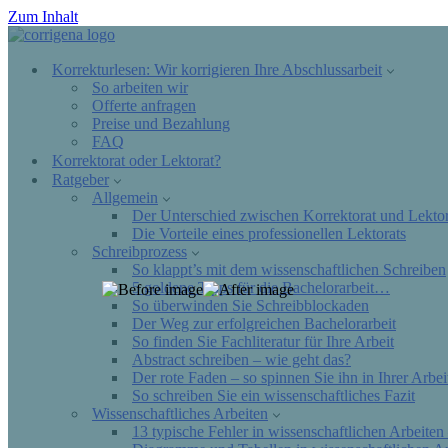
Zum Inhalt
Korrekturlesen: Wir korrigieren Ihre Abschlussarbeit
So arbeiten wir
Offerte anfragen
Preise und Bezahlung
FAQ
Korrektorat oder Lektorat?
Ratgeber
Allgemein
Der Unterschied zwischen Korrektorat und Lektor
Die Vorteile eines professionellen Lektorats
Schreibprozess
So klappt’s mit dem wissenschaftlichen Schreiben
5 goldene Tipps für die Bachelorarbeit…
So überwinden Sie Schreibblockaden
Der Weg zur erfolgreichen Bachelorarbeit
So finden Sie Fachliteratur für Ihre Arbeit
Abstract schreiben – wie geht das?
Der rote Faden – so spinnen Sie ihn in Ihrer Arbei
So schreiben Sie ein wissenschaftliches Fazit
Wissenschaftliches Arbeiten
13 typische Fehler in wissenschaftlichen Arbeiten