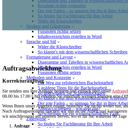
Diagramme und Tabellen in wissenschaftlichen Ar
Resultate richtig verkaufen
Der rote Faden – so spinnen Sie ihn in Ihrer Arbei
So finden Sie Fachliteratur für Ihre Arbeit
Wider die Klugschreiber
Struktur und Gliederung
Fussnoten richtig setzen
Inhaltsverzeichnis erstellen in Word
Sprache und Stil
Wider die Klugschreiber
So klappt’s mit dem wissenschaftlichen Schreiben
Formatierung und Layout
Diagramme und Tabellen in wissenschaftlichen Ar
Auftragsabwicklung
Inhaltsverzeichnis erstellen in Word
Fussnoten richtig setzen
Methoden und Konzepte
Korrekturauftrag
Der Weg zur erfolgreichen Bachelorarbeit
5 goldene Tipps für die Bachelorarbeit…
Sie senden uns Ihre Anfrage bequem und einfach über unser
Anfragef
So überwinden Sie Schreibblockaden
08.00 bis 17.00 Uhr) erhalten Sie innerhalb weniger Stunden eine Off
So klappt’s mit dem wissenschaftlichen Schreiben
Der rote Faden – so spinnen Sie ihn in Ihrer Arbei
Wenn Ihnen unser Angebot zusagt, brauchen Sie nichts weiter tun, al
Abstract schreiben – wie geht das?
Nach Auftragserteilung machen wir uns an die Arbeit und korrigieren
So schreiben Sie ein wissenschaftliches Fazit
wir anschliessend auf unseren Server, wo er für Sie während 90 Tage
Zitierweise
So finden Sie Fachliteratur für Ihre Arbeit
Anfrage